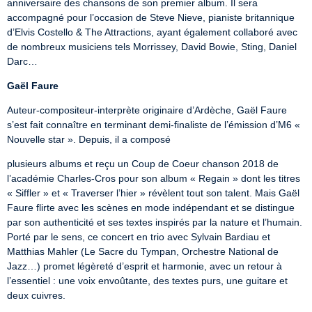
anniversaire des chansons de son premier album. Il sera 
accompagné pour l’occasion de Steve Nieve, pianiste britannique 
d’Elvis Costello & The Attractions, ayant également collaboré avec 
de nombreux musiciens tels Morrissey, David Bowie, Sting, Daniel 
Darc…
Gaël Faure
Auteur-compositeur-interprète originaire d’Ardèche, Gaël Faure 
s’est fait connaître en terminant demi-finaliste de l’émission d’M6 « 
Nouvelle star ». Depuis, il a composé
plusieurs albums et reçu un Coup de Coeur chanson 2018 de 
l’académie Charles-Cros pour son album « Regain » dont les titres 
« Siffler » et « Traverser l’hier » révèlent tout son talent. Mais Gaël 
Faure flirte avec les scènes en mode indépendant et se distingue 
par son authenticité et ses textes inspirés par la nature et l’humain. 
Porté par le sens, ce concert en trio avec Sylvain Bardiau et 
Matthias Mahler (Le Sacre du Tympan, Orchestre National de 
Jazz…) promet légèreté d’esprit et harmonie, avec un retour à 
l’essentiel : une voix envoûtante, des textes purs, une guitare et 
deux cuivres.